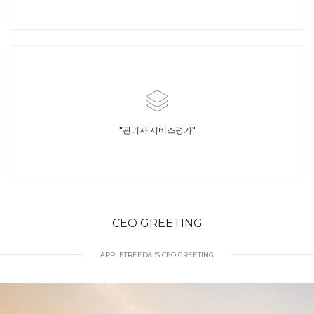
"관리사 서비스평가"
CEO GREETING
APPLETREED&I'S CEO GREETING