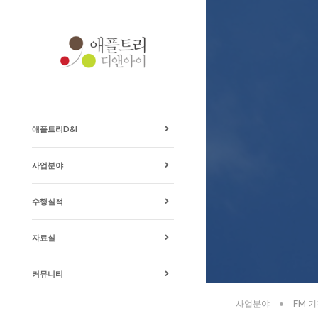
애플트리D&I
사업분야
수행실적
자료실
커뮤니티
사업분야
FM 